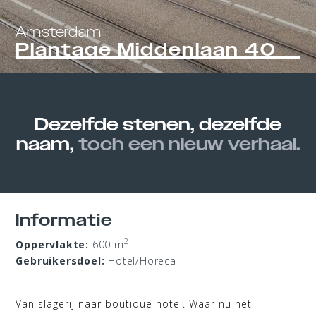
Amsterdam
Plantage Middenlaan 40
Dezelfde stenen, dezelfde
naam,
toch een nieuw verhaal.
Informatie
2
Oppervlakte:
600 m
Gebruikersdoel:
Hotel/Horeca
Van slagerij naar boutique hotel. Waar nu het