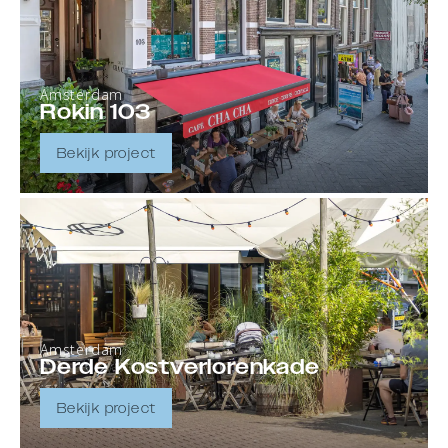
Amsterdam
Rokin 103
Bekijk project
Amsterdam
Derde Kostverlorenkade
Bekijk project