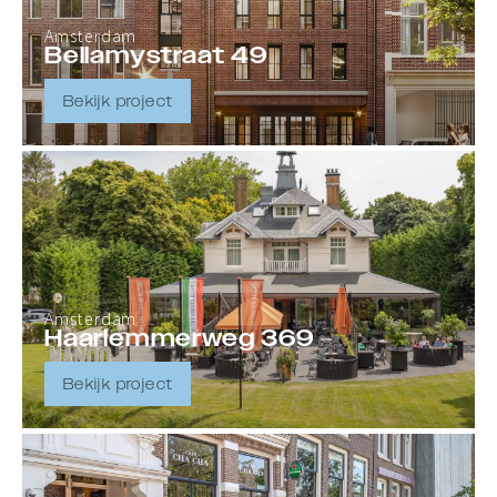
Amsterdam
Bellamystraat 49
Bekijk project
Amsterdam
Haarlemmerweg 369
Bekijk project